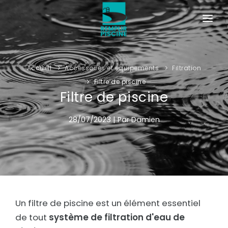
ACCUEIL
ALERTE SÉCHERESSE
Accueil
Accessoires et équipements
Filtration
Filtre de piscine
COMMENT REMPLIR UNE PISCINE
Filtre de piscine
ACCESSOIRES ET ÉQUIPEMENTS POUR PISCINE
28/07/2023 | Par Damien
Un filtre de piscine est un élément essentiel
de tout
système de filtration d'eau de